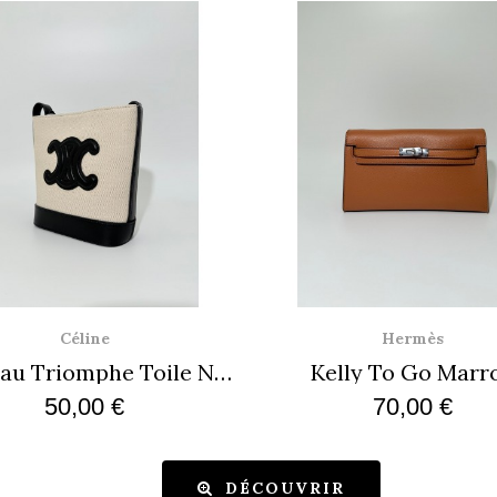
Aperçu rapide
Aperçu rapide
Céline
Hermès
Sac Seau Triomphe Toile Noir
Kelly To Go Marr
50,00 €
70,00 €
DÉCOUVRIR