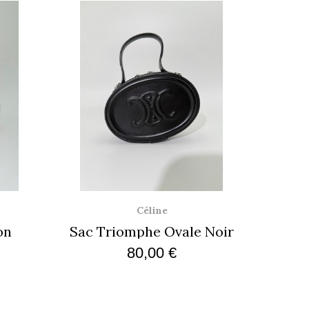
Aperçu rapide
Céline
on
Sac Triomphe Ovale Noir
S
80,00 €