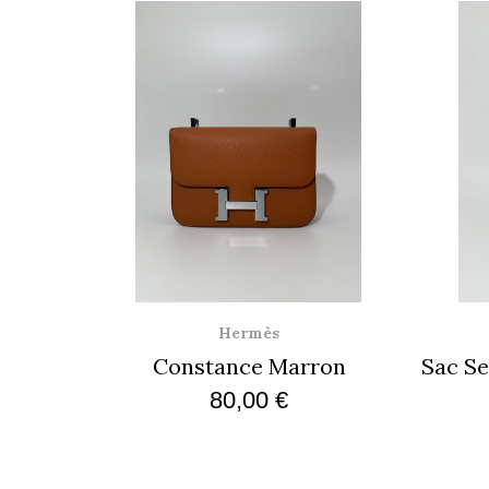
Aperçu rapide
Hermès
e
Constance Marron
80,00 €